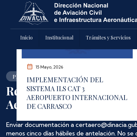
Pasar al contenido principal
Inicio
Institucional
Trámites y Servicios
15 Mayo, 2026
Plazos y requisitos actualizados
IMPLEMENTACIÓN DEL
Renovación de Certificad
SISTEMA ILS CAT 3
AEROPUERTO INTERNACIONAL
Aeronavegabilidad
DE CARRASCO
Enviar documentación a certaero@dinacia.gub
menos cinco días hábiles de antelación. No se