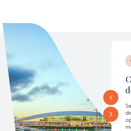
matrículas de aeronaves
C
d
 Nacional ha dispuesto un plazo de 90
 de las matrículas de aeronaves
Se
di
op
ma