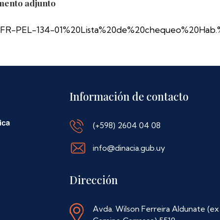
ento adjunto
FR-PEL-134-01%20Lista%20de%20chequeo%20Hab.%
Información de contacto
(+598) 2604 04 08
info@dinacia.gub.uy
Dirección
Avda. Wilson Ferreira Aldunate (ex