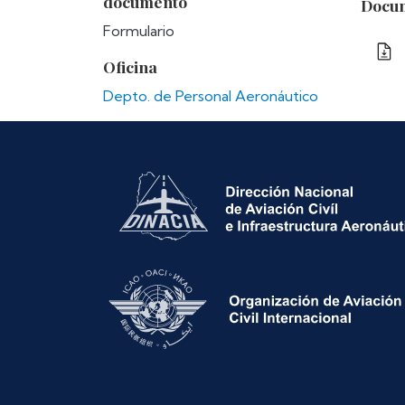
documento
Docum
Formulario
Oficina
Depto. de Personal Aeronáutico