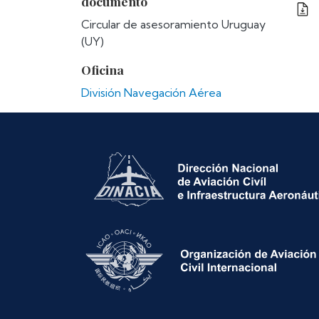
documento
Circular de asesoramiento Uruguay
(UY)
Oficina
División Navegación Aérea