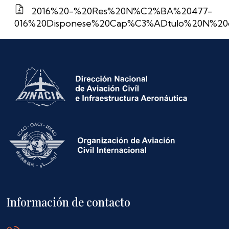
2016%20-%20Res%20N%C2%BA%20477-
016%20Disponese%20Cap%C3%ADtulo%20N%20de
Información de contacto