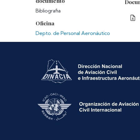
documento
Docum
Bibliografia
Oficina
Depto. de Personal Aeronáutico