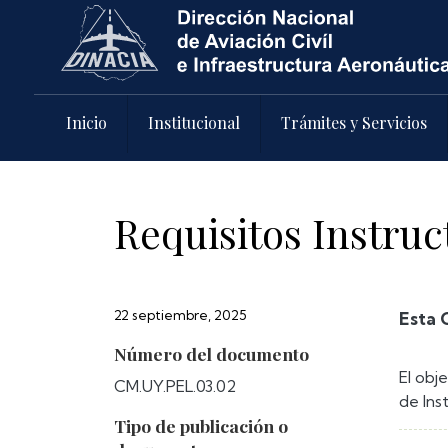
Pasar al contenido principal
Inicio
Institucional
Trámites y Servicios
Requisitos Instru
22 septiembre, 2025
Esta 
Número del documento
El obj
CM.UY.PEL.03.02
de Ins
Tipo de publicación o