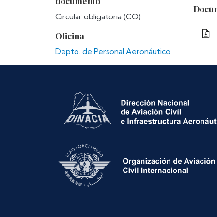
documento
Docum
Circular obligatoria (CO)
Oficina
Depto. de Personal Aeronáutico