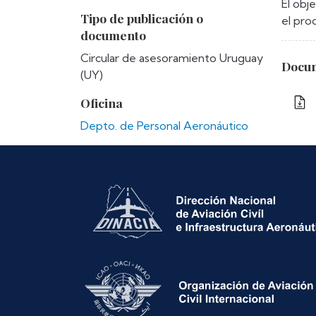
El obj
Tipo de publicación o
el pro
documento
Circular de asesoramiento Uruguay
Docum
(UY)
Oficina
Depto. de Personal Aeronáutico