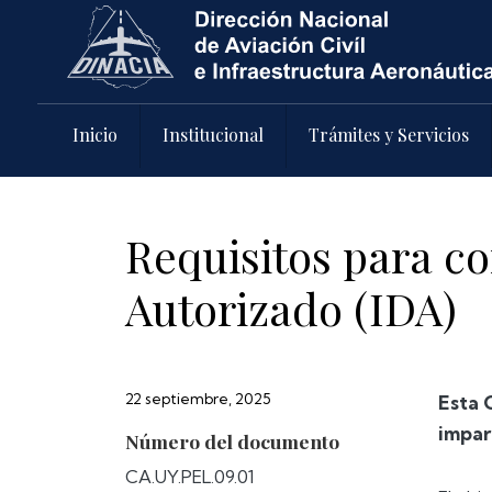
Pasar al contenido principal
Inicio
Institucional
Trámites y Servicios
Requisitos para co
Autorizado (IDA)
22 septiembre, 2025
Esta 
impar
Número del documento
CA.UY.PEL.09.01