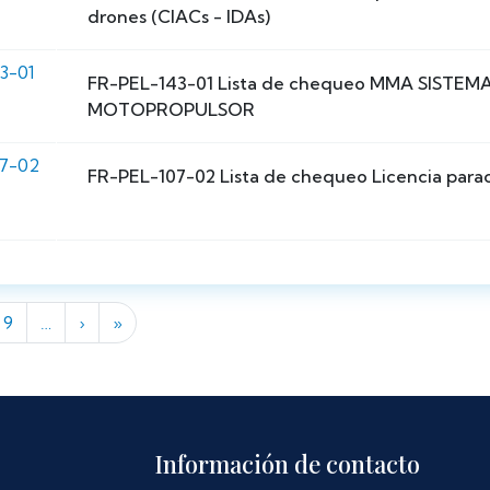
drones (CIACs - IDAs)
3-01
FR-PEL-143-01 Lista de chequeo MMA SISTEM
MOTOPROPULSOR
07-02
FR-PEL-107-02 Lista de chequeo Licencia parac
Siguiente página
Última página
9
…
›
»
Información de contacto