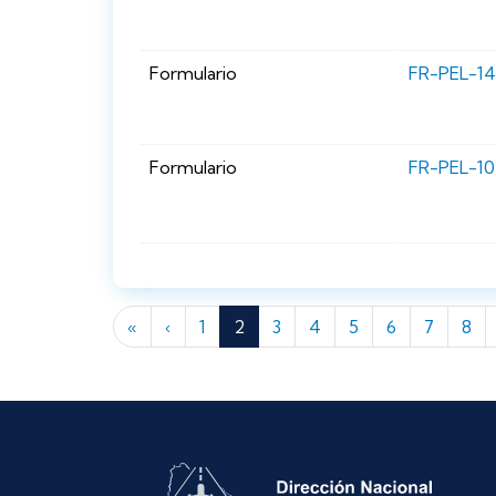
Formulario
FR-PEL-14
Formulario
FR-PEL-1
Paginación
Primera página
Página anterior
«
‹
1
2
3
4
5
6
7
8