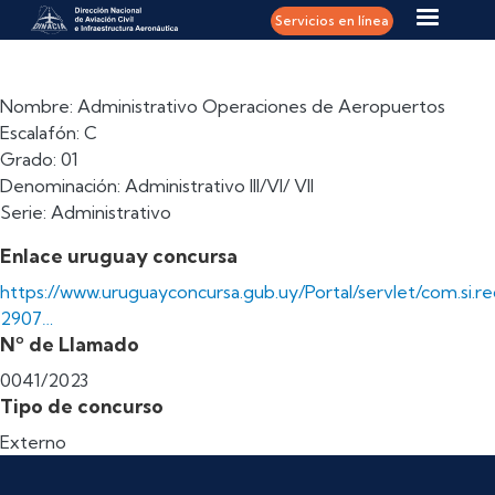
Pasar al contenido principal
Servicios en línea
Nombre: Administrativo Operaciones de Aeropuertos
Escalafón: C
Grado: 01
Denominación: Administrativo III/VI/ VII
Serie: Administrativo
Enlace uruguay concursa
https://www.uruguayconcursa.gub.uy/Portal/servlet/com.si.re
2907…
Nº de Llamado
0041/2023
Tipo de concurso
Externo