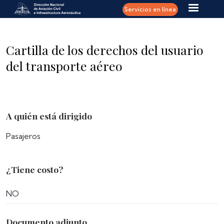
Pasar al contenido principal
Servicios en línea
Cartilla de los derechos del usuario
del transporte aéreo
A quién está dirigido
Pasajeros
¿Tiene costo?
NO
Documento adjunto