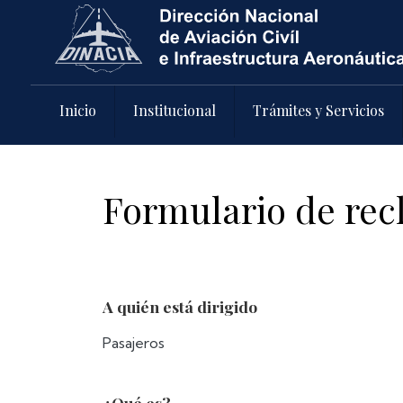
Pasar al contenido principal
Inicio
Institucional
Trámites y Servicios
Formulario de rec
A quién está dirigido
Pasajeros
¿Qué es?