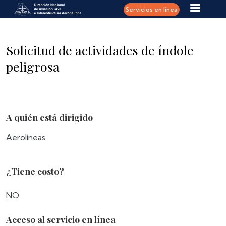
Pasar al contenido principal
Servicios en línea
Solicitud de actividades de índole
peligrosa
A quién está dirigido
Aerolíneas
¿Tiene costo?
NO
Acceso al servicio en línea