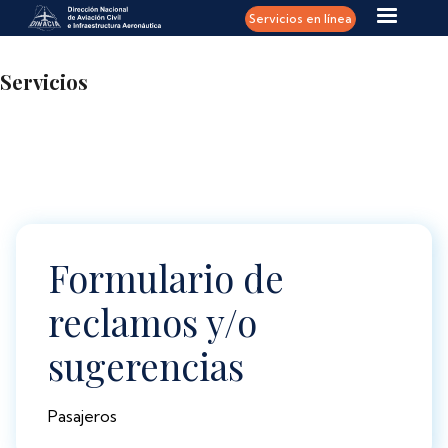
Pasar al contenido principal
Servicios en línea
Servicios
Formulario de
reclamos y/o
sugerencias
Pasajeros