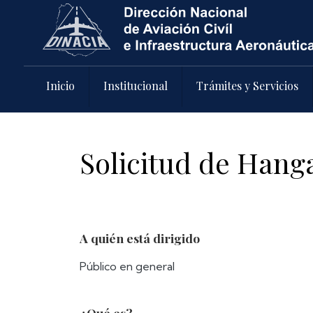
Pasar al contenido principal
Inicio
Institucional
Trámites y Servicios
Solicitud de Hang
A quién está dirigido
Público en general
¿Qué es?