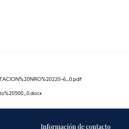
ACION%20NRO%20220-6_0.pdf
o%20500_0.docx
Información de contacto