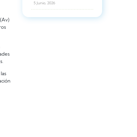
5 Junio, 2026
 (Av)
ros
n
dades
s.
las
ación