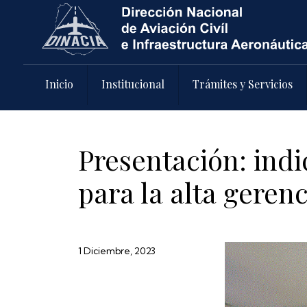
Pasar al contenido principal
Inicio
Institucional
Trámites y Servicios
Presentación: ind
para la alta geren
1 Diciembre, 2023