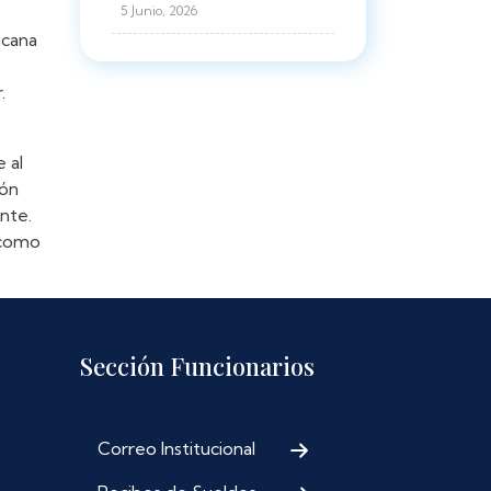
5 Junio, 2026
icana
.
 al
ión
nte.
 como
Sección Funcionarios
Correo Institucional