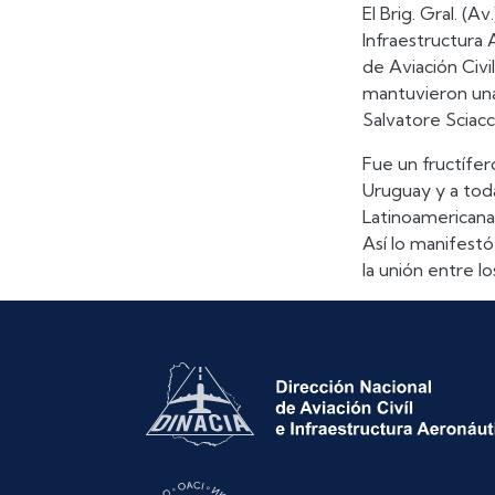
El Brig. Gral. (A
Infraestructura
de Aviación Civil
mantuvieron una 
Salvatore Sciacc
Fue un fructífe
Uruguay y a toda
Latinoamericana
Así lo manifest
la unión entre lo