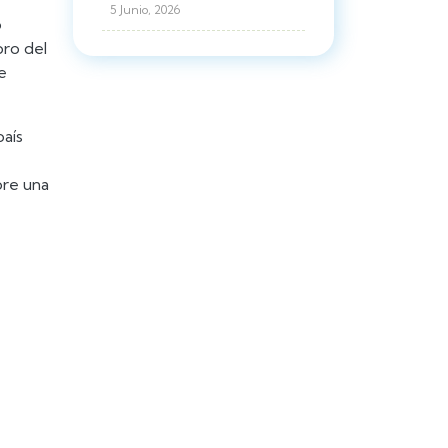
5 Junio, 2026
o
bro del
e
aís
bre una