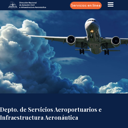
Pasar al contenido principal
Servicios en línea
Depto. de Servicios Aeroportuarios e
Infraestructura Aeronáutica