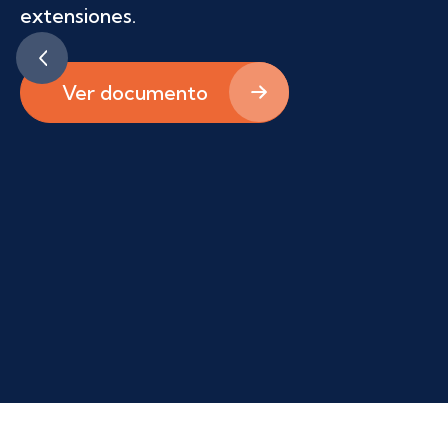
En la Sala “Mario García Cames” de
extensiones.
DINACIA, el sábado 23 de mayo se
realizó el taller mencionado, contando
con la presencia del personal operativo
Ver documento
y de gestión de Air Class, así como de
integrantes de la Dirección de
Seguridad Operacional.
Dirigió las actividades un profesional
(médico) especializado en la temática, el
Dr. Antonio Pascale. Los integrantes de
la empresa y de la DINACIA participaron
activamente de la jornada.