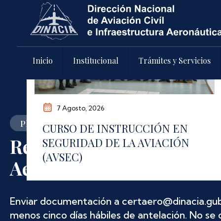
Pasar al contenido principal
Inicio
Institucional
Trámites y Servicios
5 Junio, 2026
Plazos y requisitos actualizados
PREVENCIÓN Y CONTROL DEL
Renovación de Certificad
CONSUMO INDEBIDO DE
SUSTANCIAS PSICOACTIVAS
Aeronavegabilidad
TALLER REALIZADO POR LA EMPRESA
AIR CLASS, CON APOYO DE LA
Enviar documentación a certaero@dinacia.gub
DINACIA
menos cinco días hábiles de antelación. No se