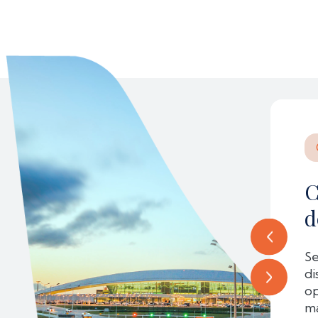
matrículas de aeronaves
C
d
 Nacional ha dispuesto un plazo de 90
 de las matrículas de aeronaves
Se
di
op
ma