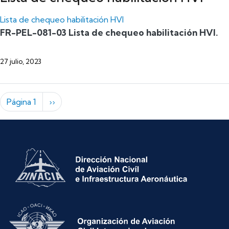
Lista de chequeo habilitación HVI
FR-PEL-081-03 Lista de chequeo habilitación HVI.
27 julio, 2023
Paginación
Siguiente página
Página 1
››