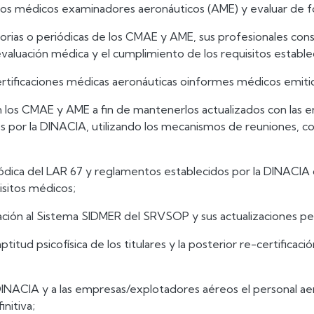
e los médicos examinadores aeronáuticos (AME) y evaluar de 
eatorias o periódicas de los CMAE y AME, sus profesionales cons
valuación médica y el cumplimiento de los requisitos establ
s certificaciones médicas aeronáuticas oinformes médicos emi
los CMAE y AME a fin de mantenerlos actualizados con las en
 por la DINACIA, utilizando los mecanismos de reuniones, co
periódica del LAR 67 y reglamentos establecidos por la DINAC
isitos médicos;
mación al Sistema SIDMER del SRVSOP y sus actualizaciones per
titud psicofísica de los titulares y la posterior re-certificac
a DINACIA y a las empresas/explotadores aéreos el personal ae
nitiva;