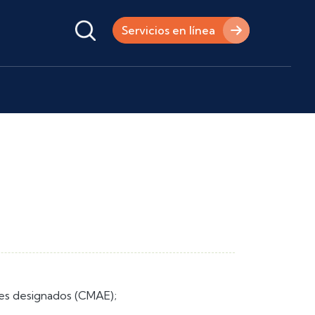
Servicios en línea
res designados (CMAE);