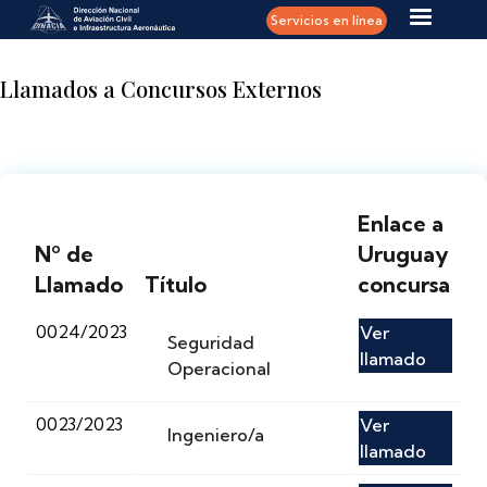
Pasar al contenido principal
Servicios en línea
Llamados a Concursos Externos
Enlace a
Nº de
Uruguay
Llamado
Título
concursa
0024/2023
Ver
Seguridad
llamado
Operacional
0023/2023
Ver
Ingeniero/a
llamado