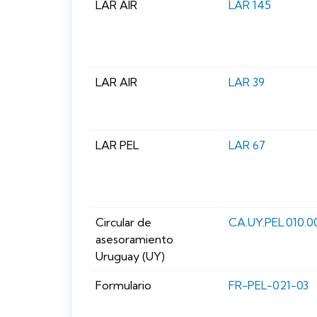
LAR AIR
LAR 145
LAR AIR
LAR 39
LAR PEL
LAR 67
Circular de
CA.UY.PEL.010.0
asesoramiento
Uruguay (UY)
Formulario
FR-PEL-021-03