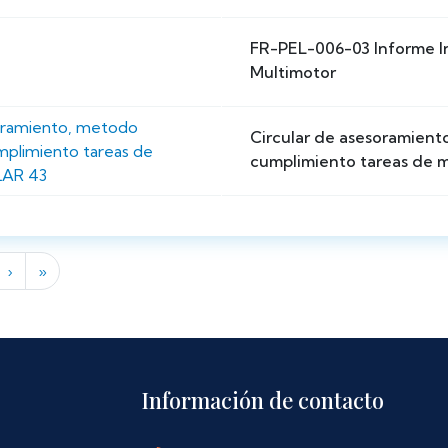
FR-PEL-006-03 Informe In
Multimotor
soramiento, metodo
Circular de asesoramient
mplimiento tareas de
cumplimiento tareas de 
LAR 43
Siguiente página
Última página
›
»
Información de contacto