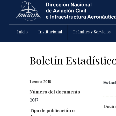
Pasar al contenido principal
Inicio
Institucional
Trámites y Servicios
Boletín Estadístic
1 enero, 2018
Estad
Número del documento
2017
Docum
Tipo de publicación o