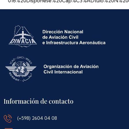
016%20Disponese%20Cap%C3%ADtulo%20N%20de
Información de contacto
(+598) 2604 04 08