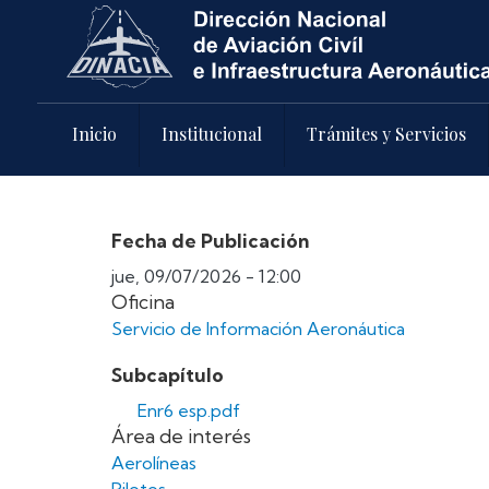
Pasar al contenido principal
Inicio
Institucional
Trámites y Servicios
Fecha de Publicación
jue, 09/07/2026 - 12:00
Oficina
Servicio de Información Aeronáutica
Subcapítulo
Enr6 esp.pdf
Área de interés
Aerolíneas