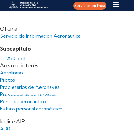
Pasar al contenido principal
Servicios en línea
Oficina
Servicio de Información Aeronáutica
Subcapítulo
Ad0.pdf
Área de interés
Aerolíneas
Pilotos
Propietarios de Aeronaves
Proveedores de servicios
Personal aeronáutico
Futuro personal aeronáutico
Índice AIP
AD0