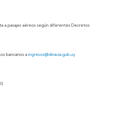
a a pasajes aéreos según diferentes Decretos
sos bancarios a
ingresos@dinacia.gub.uy
20