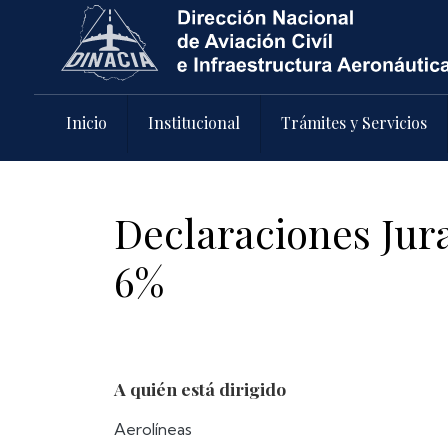
Pasar al contenido principal
Inicio
Institucional
Trámites y Servicios
Declaraciones Jur
6%
A quién está dirigido
Aerolíneas