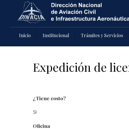
Pasar al contenido principal
Inicio
Institucional
Trámites y Servicios
Expedición de lice
¿Tiene costo?
SI
Oficina