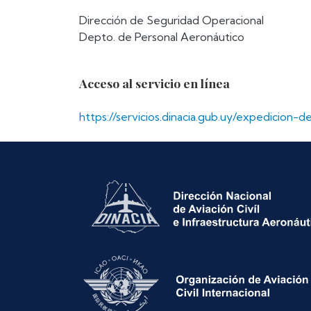
Dirección de Seguridad Operacional
Depto. de Personal Aeronáutico
Acceso al servicio en línea
https://servicios.dinacia.gub.uy/expedicion-de