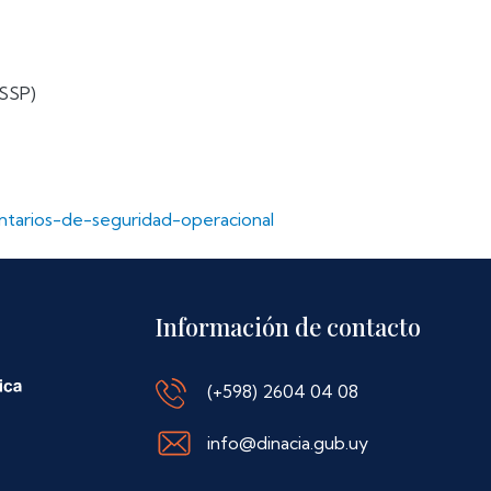
(SSP)
luntarios-de-seguridad-operacional
Información de contacto
(+598) 2604 04 08
info@dinacia.gub.uy