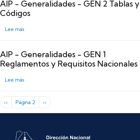
AIP - Generalidades - GEN 2 Tablas y
Códigos
sobre AIP - Generalidades - GEN 2 Tablas y Códi
Lee más
AIP - Generalidades - GEN 1
Reglamentos y Requisitos Nacionales
sobre AIP - Generalidades - GEN 1 Reglamentos y
Lee más
Paginación
Página anterior
Siguiente página
‹‹
Página 2
››