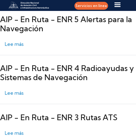
Pasar al contenido principal
Servicios en línea
AIP - En Ruta - ENR 5 Alertas para la
Navegación
sobre AIP - En Ruta - ENR 5 Alertas para la Naveg
Lee más
AIP - En Ruta - ENR 4 Radioayudas y
Sistemas de Navegación
sobre AIP - En Ruta - ENR 4 Radioayudas y Siste
Lee más
AIP - En Ruta - ENR 3 Rutas ATS
sobre AIP - En Ruta - ENR 3 Rutas ATS
Lee más