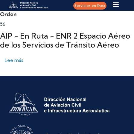
Pasar al contenido principal
Servicios en línea
Orden
56
AIP - En Ruta - ENR 2 Espacio Aéreo
de los Servicios de Tránsito Aéreo
sobre AIP - En Ruta - ENR 2 Espacio Aéreo de los 
Lee más