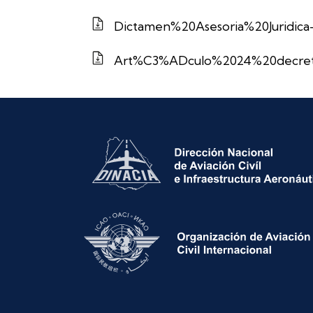
Dictamen%20Asesoria%20Juridica-
Art%C3%ADculo%2024%20decret