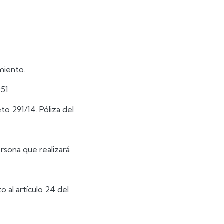
miento.
951
o 291/14. Póliza del
sona que realizará
 al artículo 24 del