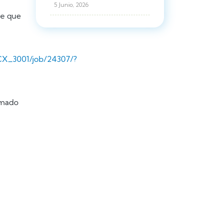
5 Junio, 2026
le que
/CX_3001/job/24307/?
lamado