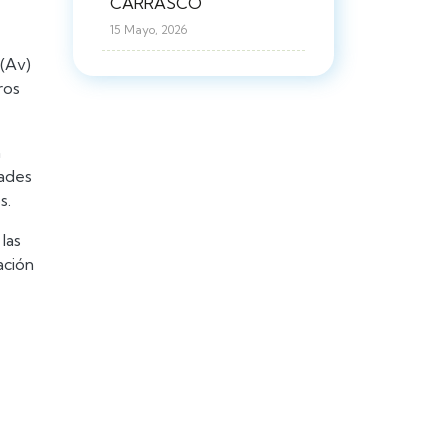
CARRASCO
15 Mayo, 2026
 (Av)
ros
n
dades
s.
las
ación