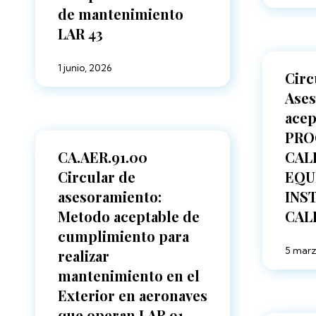
de mantenimiento
LAR 43
1 junio, 2026
Circ
Ases
acep
PRO
CA.AER.91.00
CAL
Circular de
EQU
asesoramiento:
INS
Metodo aceptable de
CAL
cumplimiento para
5 marz
realizar
mantenimiento en el
Exterior en aeronaves
que operan LAR 91