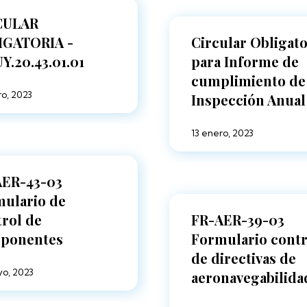
CULAR
IGATORIA -
Circular Obligato
Y.20.43.01.01
para Informe de
cumplimiento de
ro, 2023
Inspección Anual
13 enero, 2023
AER-43-03
ulario de
rol de
FR-AER-39-03
ponentes
Formulario contr
de directivas de
o, 2023
aeronavegabilida