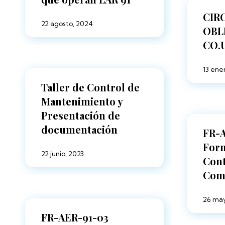
CIR
22 agosto, 2024
OBL
CO.U
13 ene
Taller de Control de
Mantenimiento y
Presentación de
documentación
FR-
Form
22 junio, 2023
Cont
Com
26 may
FR-AER-91-03